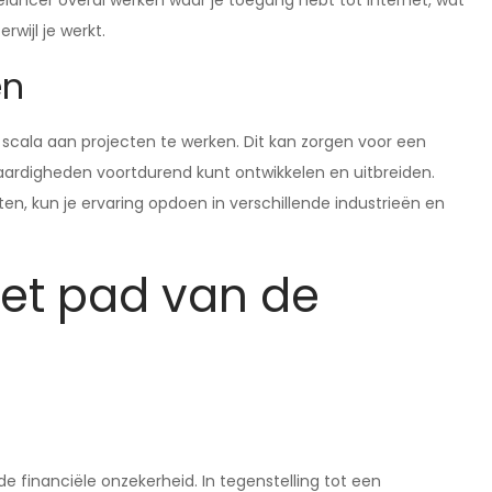
elancer overal werken waar je toegang hebt tot internet, wat
rwijl je werkt.
en
scala aan projecten te werken. Dit kan zorgen voor een
 vaardigheden voortdurend kunt ontwikkelen en uitbreiden.
n, kun je ervaring opdoen in verschillende industrieën en
et pad van de
e financiële onzekerheid. In tegenstelling tot een