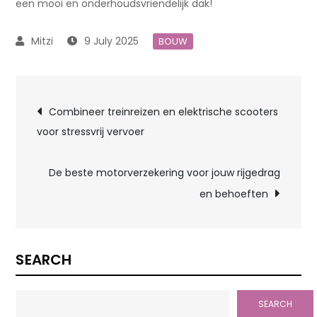
een mooi en onderhoudsvriendelijk dak!
9 July 2025
BOUW
Post
Combineer treinreizen en elektrische scooters
voor stressvrij vervoer
navigation
De beste motorverzekering voor jouw rijgedrag
en behoeften
SEARCH
SEARCH