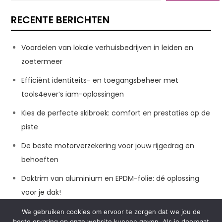
RECENTE BERICHTEN
Voordelen van lokale verhuisbedrijven in leiden en
zoetermeer
Efficiënt identiteits- en toegangsbeheer met
tools4ever’s iam-oplossingen
Kies de perfecte skibroek: comfort en prestaties op de
piste
De beste motorverzekering voor jouw rijgedrag en
behoeften
Daktrim van aluminium en EPDM-folie: dé oplossing
voor je dak!
We gebruiken cookies om ervoor te zorgen dat we jou de
beste ervaring op onze website kunnen geven. Als je doorgaat