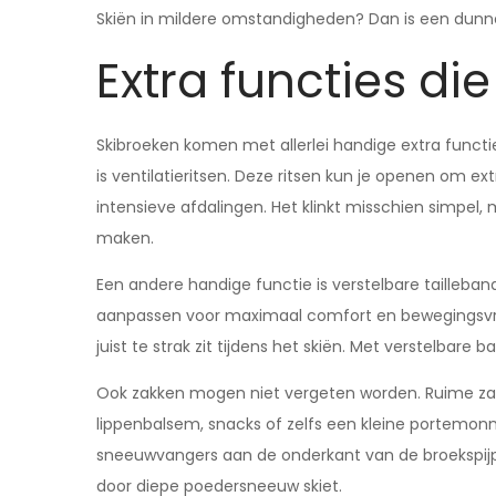
Skiën in mildere omstandigheden? Dan is een dunn
Extra functies di
Skibroeken komen met allerlei handige extra functie
is ventilatieritsen. Deze ritsen kun je openen om e
intensieve afdalingen. Het klinkt misschien simpel, 
maken.
Een andere handige functie is verstelbare tailleba
aanpassen voor maximaal comfort en bewegingsvrijh
juist te strak zit tijdens het skiën. Met verstelba
Ook zakken mogen niet vergeten worden. Ruime zakke
lippenbalsem, snacks of zelfs een kleine portemon
sneeuwvangers aan de onderkant van de broekspijpen 
door diepe poedersneeuw skiet.