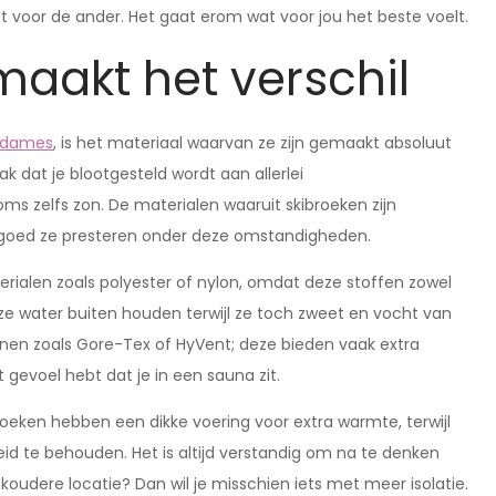
t voor de ander. Het gaat erom wat voor jou het beste voelt.
maakt het verschil
k dames
, is het materiaal waarvan ze zijn gemaakt absoluut
 dat je blootgesteld wordt aan allerlei
s zelfs zon. De materialen waaruit skibroeken zijn
 goed ze presteren onder deze omstandigheden.
rialen zoals polyester of nylon, omdat deze stoffen zowel
ze water buiten houden terwijl ze toch zweet en vocht van
en zoals Gore-Tex of HyVent; deze bieden vaak extra
gevoel hebt dat je in een sauna zit.
roeken hebben een dikke voering voor extra warmte, terwijl
eid te behouden. Het is altijd verstandig om na te denken
koudere locatie? Dan wil je misschien iets met meer isolatie.