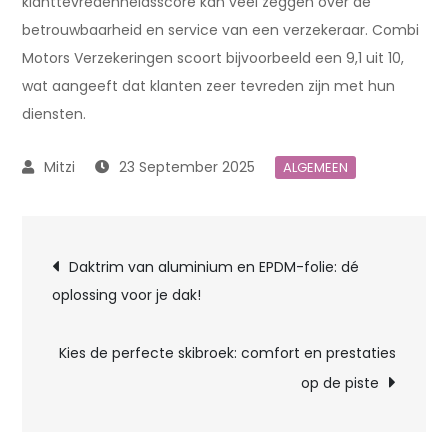
klanttevredenheidsscore kan veel zeggen over de
betrouwbaarheid en service van een verzekeraar. Combi
Motors Verzekeringen scoort bijvoorbeeld een 9,1 uit 10,
wat aangeeft dat klanten zeer tevreden zijn met hun
diensten.
23 September 2025
ALGEMEEN
Post
Daktrim van aluminium en EPDM-folie: dé
oplossing voor je dak!
navigation
Kies de perfecte skibroek: comfort en prestaties
op de piste