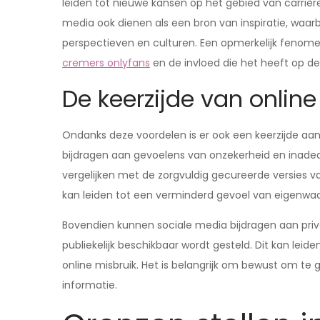
leiden tot nieuwe kansen op het gebied van carrière
media ook dienen als een bron van inspiratie, waarb
perspectieven en culturen. Een opmerkelijk fenomee
cremers onlyfans
en de invloed die het heeft op d
De keerzijde van onlin
Ondanks deze voordelen is er ook een keerzijde aa
bijdragen aan gevoelens van onzekerheid en inad
vergelijken met de zorgvuldig gecureerde versies va
kan leiden tot een verminderd gevoel van eigenwaa
Bovendien kunnen sociale media bijdragen aan priv
publiekelijk beschikbaar wordt gesteld. Dit kan leid
online misbruik. Het is belangrijk om bewust om t
informatie.