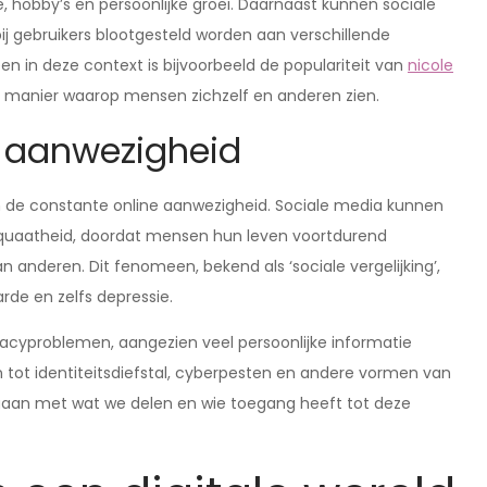
, hobby’s en persoonlijke groei. Daarnaast kunnen sociale
ij gebruikers blootgesteld worden aan verschillende
n in deze context is bijvoorbeeld de populariteit van
nicole
e manier waarop mensen zichzelf en anderen zien.
e aanwezigheid
n de constante online aanwezigheid. Sociale media kunnen
equaatheid, doordat mensen hun leven voortdurend
n anderen. Dit fenomeen, bekend als ‘sociale vergelijking’,
rde en zelfs depressie.
acyproblemen, aangezien veel persoonlijke informatie
en tot identiteitsdiefstal, cyberpesten en andere vormen van
e gaan met wat we delen en wie toegang heeft tot deze