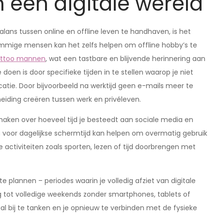
n een digitale wereld
ans tussen online en offline leven te handhaven, is het
sommige mensen kan het zelfs helpen om offline hobby’s te
attoo mannen
, wat een tastbare en blijvende herinnering aan
 doen is door specifieke tijden in te stellen waarop je niet
tie. Door bijvoorbeeld na werktijd geen e-mails meer te
eiding creëren tussen werk en privéleven.
maken over hoeveel tijd je besteedt aan sociale media en
en voor dagelijkse schermtijd kan helpen om overmatig gebruik
e activiteiten zoals sporten, lezen of tijd doorbrengen met
te plannen – periodes waarin je volledig afziet van digitale
g tot volledige weekends zonder smartphones, tablets of
bij te tanken en je opnieuw te verbinden met de fysieke